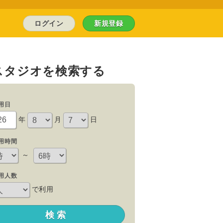
ログイン
新規登録
スタジオを検索する
用日
年
月
日
用時間
～
用人数
で利用